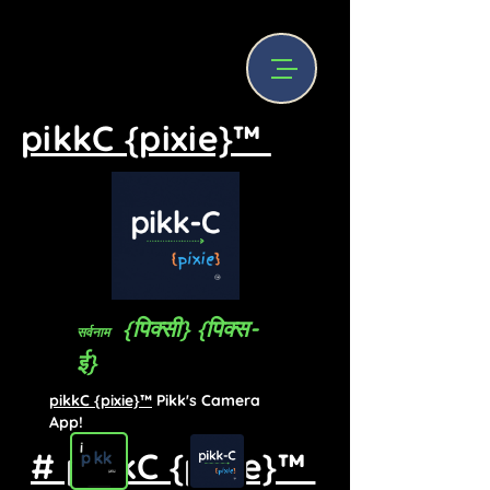
pikkC {pixie}™
{पिक्सी} {पिक्स-
सर्वनाम
ई}
pikkC {pixie}™
Pikk's Camera
App!
# pikkC {pixie}™